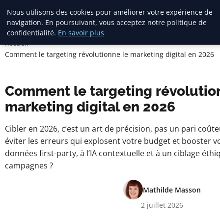
Square Annuaire
Nous utilisons des cookies pour améliorer votre expérience de
navigation. En poursuivant, vous acceptez notre politique de
confidentialité.
En savoir plus
Accueil
Comment le targeting révolutionne le marketing digital en 2026
Comment le targeting révolutio
marketing digital en 2026
Cibler en 2026, c’est un art de précision, pas un pari co
éviter les erreurs qui explosent votre budget et booster 
données first-party, à l’IA contextuelle et à un ciblage éth
campagnes ?
Mathilde Masson
2 juillet 2026