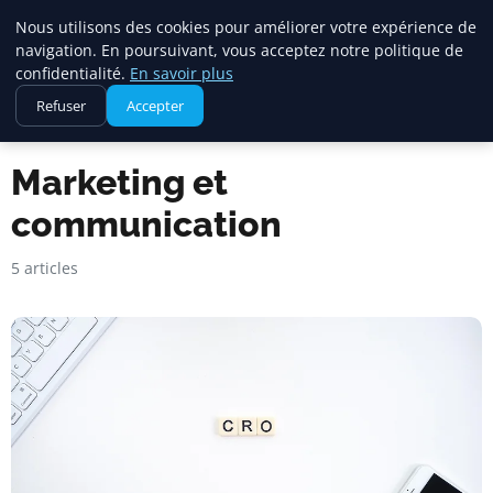
Square Annuaire
Nous utilisons des cookies pour améliorer votre expérience de
navigation. En poursuivant, vous acceptez notre politique de
confidentialité.
En savoir plus
Refuser
Accepter
Accueil
Marketing et communication
Marketing et
communication
5 articles