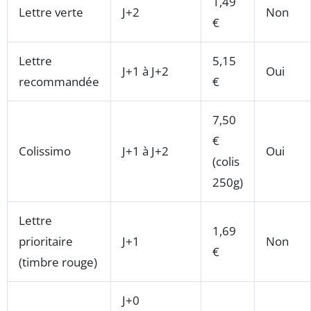
1,49
Lettre verte
J+2
Non
€
Lettre
5,15
J+1 à J+2
Oui
recommandée
€
7,50
€
Colissimo
J+1 à J+2
Oui
(colis
250g)
Lettre
1,69
prioritaire
J+1
Non
€
(timbre rouge)
J+0