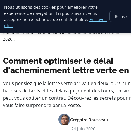
Square Annuaire
Nous utilisons des cookies pour améliorer votre
expérience de navigation. En poursuivant, vous
Refuser
acceptez notre politique de confidentialité.
En savoir
Accueil
plus
Comment optimiser le délai d'acheminement lettre verte en
2026 ?
Comment optimiser le délai
d'acheminement lettre verte en
Vous pensiez que la lettre verte arrivait en deux jours ? En
hausses de tarifs et les délais qui jouent des tours, un sim
peut vous coûter un contrat. Découvrez les secrets pour 
vous faire surprendre par La Poste.
Grégoire Rousseau
24 juin 2026