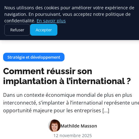
Square Annuaire
Nous utilisons des cookies pour améliorer votre expérience de
navigation. En poursuivant, vous acceptez notre politique de
confidentialité.
En savoir plus
Accueil
Stratégie et développement
Refuser
Accepter
Comment réussir son implantation à l’international ?
Stratégie et développement
Comment réussir son
implantation à l’international ?
Dans un contexte économique mondial de plus en plus
interconnecté, s’implanter à l’international représente un
opportunité majeure pour les entreprises […]
Mathilde Masson
12 novembre 2025