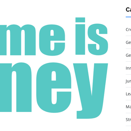
C
Cr
Ge
Ge
In
Jur
Le
Ma
St