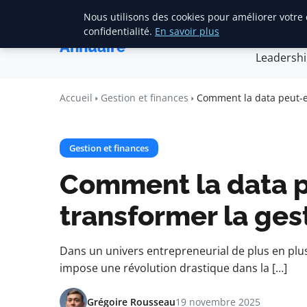
Nous utilisons des cookies pour améliorer votre
Accueil
Créa
Square
confidentialité.
En savoir plus
Annuaire
Leadersh
Accueil
Gestion et finances
Comment la data peut-el
Gestion et finances
Comment la data p
transformer la gest
Dans un univers entrepreneurial de plus en plus
impose une révolution drastique dans la […]
Grégoire Rousseau
19 novembre 2025