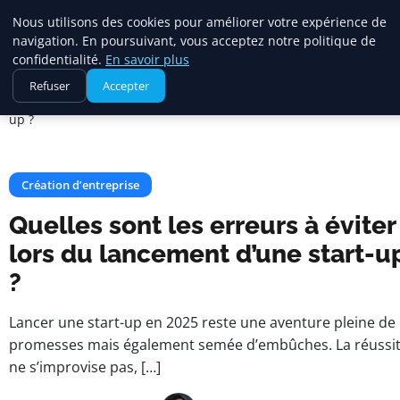
Square Annuaire
Nous utilisons des cookies pour améliorer votre expérience de
navigation. En poursuivant, vous acceptez notre politique de
confidentialité.
En savoir plus
Accueil
Création d’entreprise
Refuser
Accepter
Quelles sont les erreurs à éviter lors du lancement d’une start-
up ?
Création d’entreprise
Quelles sont les erreurs à éviter
lors du lancement d’une start-u
?
Lancer une start-up en 2025 reste une aventure pleine de
promesses mais également semée d’embûches. La réussi
ne s’improvise pas, […]