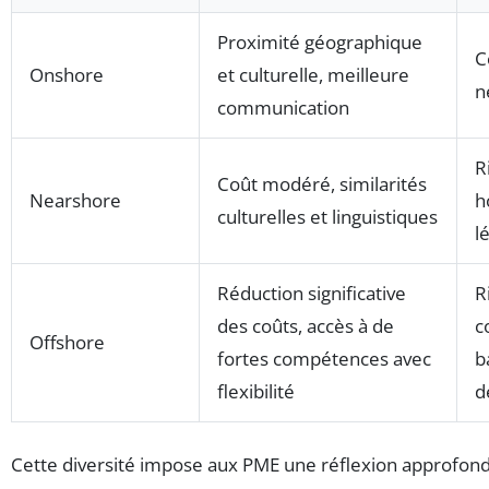
Proximité géographique
C
Onshore
et culturelle, meilleure
n
communication
R
Coût modéré, similarités
Nearshore
h
culturelles et linguistiques
l
Réduction significative
R
des coûts, accès à de
c
Offshore
fortes compétences avec
b
flexibilité
d
Cette diversité impose aux PME une réflexion approfond