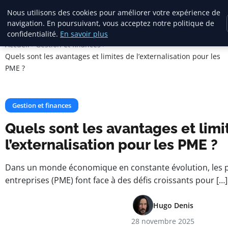
Square Annuaire
Nous utilisons des cookies pour améliorer votre expérience de
navigation. En poursuivant, vous acceptez notre politique de
confidentialité.
En savoir plus
Accueil
Gestion et finances
Quels sont les avantages et limites de l’externalisation pour les
PME ?
Gestion et finances
Quels sont les avantages et limi
l’externalisation pour les PME ?
Dans un monde économique en constante évolution, les 
entreprises (PME) font face à des défis croissants pour […]
Hugo Denis
28 novembre 2025