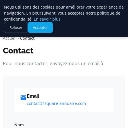
Square Annuaire
Nous utilisons des cookies pour améliorer votre expérience de
navigation. En poursuivant, vous acceptez notre politique de
BLOG D'ACTUALITÉS ET
D'INFORMATIONS
confidentialité.
En savoir plus
Refuser
Accepter
Accueil
Contact
Contact
Pour nous contacter, envoyez-nous un email à :
Email
contact@square-annuaire.com
Nom