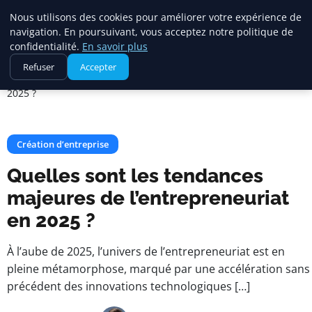
Square Annuaire
Nous utilisons des cookies pour améliorer votre expérience de
navigation. En poursuivant, vous acceptez notre politique de
confidentialité.
En savoir plus
Accueil
Création d’entreprise
Refuser
Accepter
Quelles sont les tendances majeures de l’entrepreneuriat en
2025 ?
Création d’entreprise
Quelles sont les tendances
majeures de l’entrepreneuriat
en 2025 ?
À l’aube de 2025, l’univers de l’entrepreneuriat est en
pleine métamorphose, marqué par une accélération sans
précédent des innovations technologiques […]